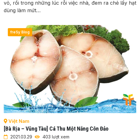
vỏ, rồi trong những lúc rỗi việc nhà, đem ra chẻ lấy hạt
dùng làm mứt…
freSy Blog
Việt Nam
[Bà Rịa – Vũng Tàu] Cá Thu Một Nắng Côn Đảo
2021.03.29
403 lượt xem