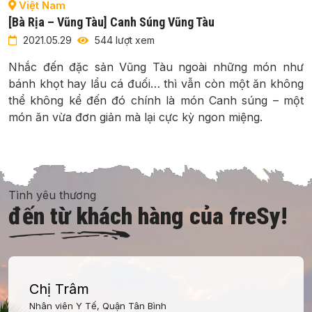
Việt Nam
[Bà Rịa – Vũng Tàu] Canh Súng Vũng Tàu
2021.05.29
544 lượt xem
Nhắc đến đặc sản Vũng Tàu ngoài những món như
bánh khọt hay lẩu cá đuối… thì vẫn còn một ăn không
thể không kể đến đó chính là món Canh súng – một
món ăn vừa đơn giản mà lại cực kỳ ngon miệng.
Tình yêu thương
đến từ khách hàng của freSy!
Chị Trâm
Nhân viên Y Tế, Quận Tân Bình