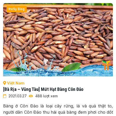
freSy Blog
Việt Nam
[Bà Rịa – Vũng Tàu] Mứt Hạt Bàng Côn Đảo
2021.03.27
488 lượt xem
Bàng ở Côn Đảo là loại cây rừng, lá và quả thật to,
người dân Côn Đảo thu hái quả bàng đem phơi cho dốt