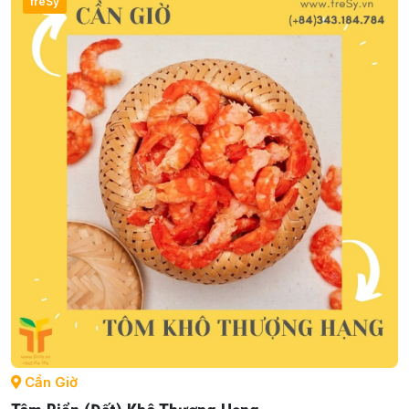
freSy
Cần Giờ