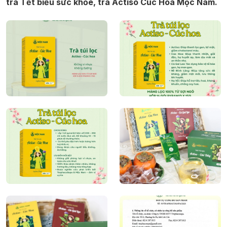
trà Tết biếu sức khỏe, trà Actiso Cúc Hoa Mộc Nam.