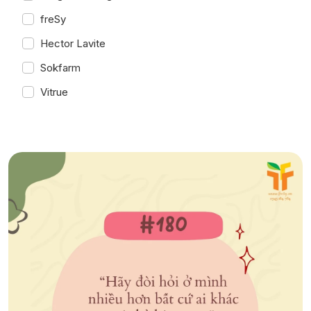
freSy
Hector Lavite
Sokfarm
Vitrue