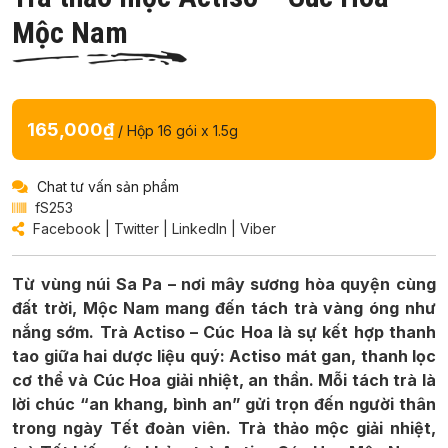
Mộc Nam
165,000₫
/ Hộp 16 gói x 1.5g
Chat tư vấn sản phẩm
fS253
Facebook
|
Twitter
|
LinkedIn
|
Viber
Từ vùng núi Sa Pa – nơi mây sương hòa quyện cùng
đất trời, Mộc Nam mang đến tách trà vàng óng như
nắng sớm. Trà Actiso – Cúc Hoa là sự kết hợp thanh
tao giữa hai dược liệu quý: Actiso mát gan, thanh lọc
cơ thể và Cúc Hoa giải nhiệt, an thần. Mỗi tách trà là
lời chúc “an khang, bình an” gửi trọn đến người thân
trong ngày Tết đoàn viên. Trà thảo mộc giải nhiệt,