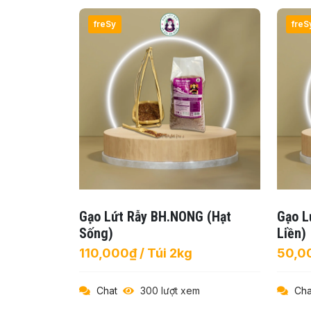
freSy
freS
Gạo Lứt Rẫy BH.NONG (hạt
Gạo L
Sống)
Liền)
110,000₫ / Túi 2kg
50,0
Chat
300 lượt xem
Cha