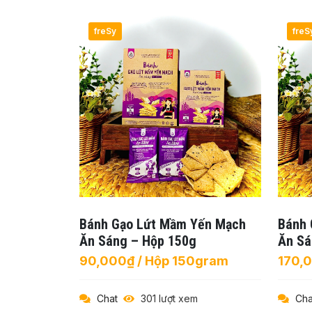
freSy
freS
Bánh Gạo Lứt Mầm Yến Mạch
Bánh 
Ăn Sáng – Hộp 150g
Ăn Sá
90,000₫ / Hộp 150gram
170,
Chat
301 lượt xem
Cha