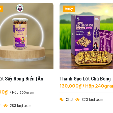
y
freSy
ứt Sấy Rong Biển (ăn
Thanh Gạo Lứt Chà Bông
130,000₫ / Hộp 240gr
00₫
/ Hộp 200gram
Chat
320 lượt xem
t
283 lượt xem