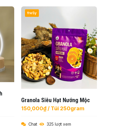
freSy
h
Granola Siêu Hạt Nướng Mộc
150,000₫ / Túi 250gram
Chat
325 lượt xem