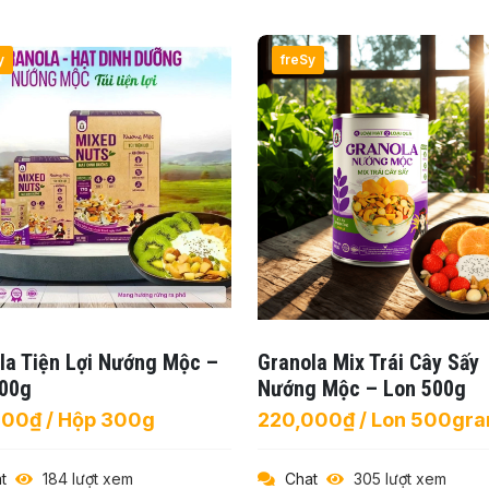
y
freSy
la Tiện Lợi Nướng Mộc –
Granola Mix Trái Cây Sấy
00g
Nướng Mộc – Lon 500g
000₫ / Hộp 300g
220,000₫ / Lon 500gr
t
184 lượt xem
Chat
305 lượt xem