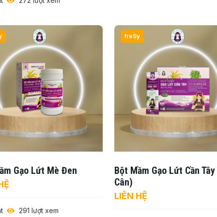
t
272 lượt xem
y
freSy
ầm Gạo Lứt Mè Đen
Bột Mầm Gạo Lứt Cần Tây
Cân)
HỆ
LIÊN HỆ
t
291 lượt xem