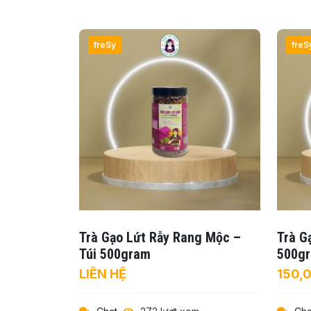
freSy
freS
Trà Gạo Lứt Rẫy Rang Mộc –
Trà G
Túi 500gram
500g
LIÊN HỆ
150,