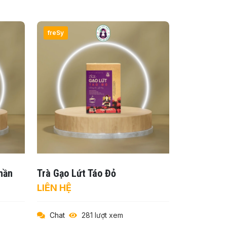
freSy
hần
Trà Gạo Lứt Táo Đỏ
LIÊN HỆ
Chat
281 lượt xem