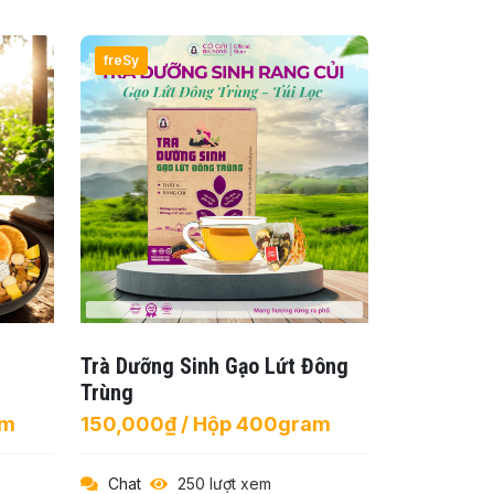
freSy
Trà Dưỡng Sinh Gạo Lứt Đông
Trùng
am
150,000₫ / Hộp 400gram
Chat
250 lượt xem