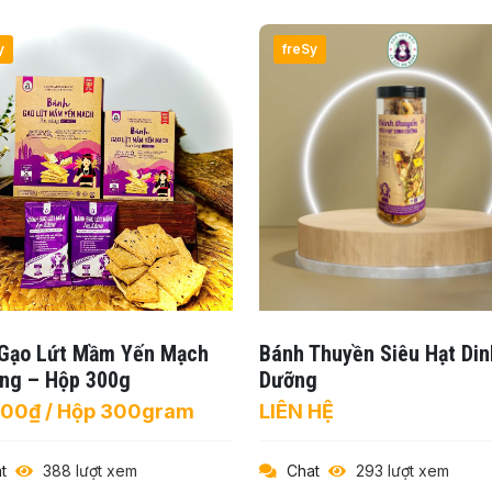
y
freSy
Gạo Lứt Mầm Yến Mạch
Bánh Thuyền Siêu Hạt Din
ng – Hộp 300g
Dưỡng
000₫ / Hộp 300gram
LIÊN HỆ
t
388 lượt xem
Chat
293 lượt xem