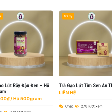
y
freSy
ạo Lứt Rẫy Đậu Đen – Hũ
Trà Gạo Lứt Tim Sen An T
ram
LIÊN HỆ
000₫ / Hũ 500gram
Chat
278 lượt xem