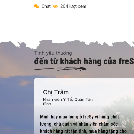
Chat
264 lượt xem
Tình yêu thương
đến từ khách hàng của freS
Bác Lan Anh,
Thảo Điền, Quận 2
Trước mấy lần mua hàng để biếu Tết, sau
ất
những người được biếu khen ngon nên năm
óc
nào cũng đặt hàng từ freSy về làm quà cho
ng cho
gia đình và bạn bè.