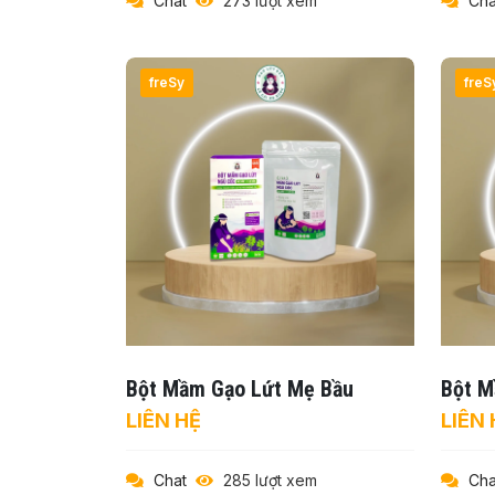
Chat
273 lượt xem
Cha
freSy
freS
Bột Mầm Gạo Lứt Mẹ Bầu
Bột M
LIÊN HỆ
LIÊN 
Chat
285 lượt xem
Cha