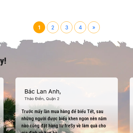
1
2
3
4
»
y!
Anh Minh
Lập trình viên, BMA E-
Commerce
Cửa hàng có nhiều sản phẩm mà trước giờ
tôi không biết, ngon và chất lượng. Hàng
giao được bọc rất cẩn thận.