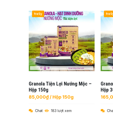
freSy
freS
Granola Tiện Lợi Nướng Mộc –
Grano
Hộp 150g
Hộp 3
85,000₫ / Hộp 150g
165,
Chat
183 lượt xem
Cha