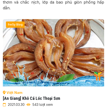
thơm và chắc nịch, lớp da bao phủ giòn phồng hấp
dẫn.
freSy Blog
Việt Nam
[An Giang] Khô Cá Lóc Thoại Sơn
2021.03.30
543 lượt xem