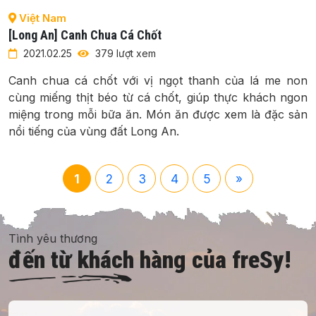
Việt Nam
[Long An] Canh Chua Cá Chốt
2021.02.25
379 lượt xem
Canh chua cá chốt với vị ngọt thanh của lá me non
cùng miếng thịt béo từ cá chốt, giúp thực khách ngon
miệng trong mỗi bữa ăn. Món ăn được xem là đặc sản
nổi tiếng của vùng đất Long An.
1
2
3
4
5
»
Tình yêu thương
đến từ khách hàng của freSy!