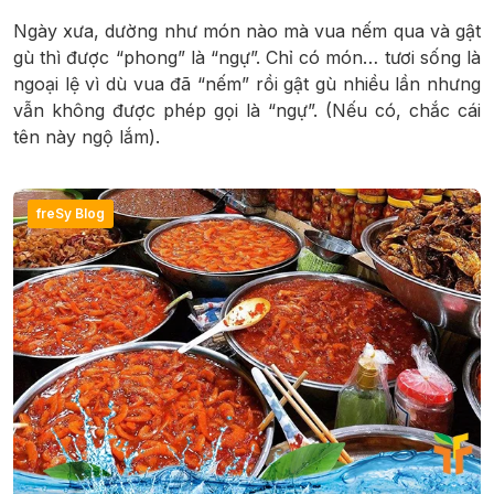
Ngày xưa, dường như món nào mà vua nếm qua và gật
gù thì được “phong” là “ngự”. Chỉ có món… tươi sống là
ngoại lệ vì dù vua đã “nếm” rồi gật gù nhiều lần nhưng
vẫn không được phép gọi là “ngự”. (Nếu có, chắc cái
tên này ngộ lắm).
freSy Blog