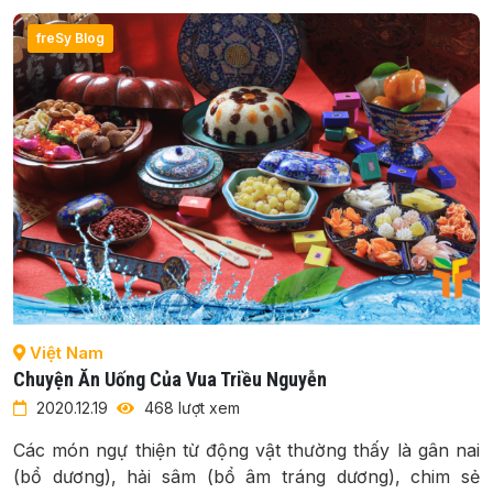
freSy Blog
Việt Nam
Chuyện Ăn Uống Của Vua Triều Nguyễn
2020.12.19
468 lượt xem
Các món ngự thiện từ động vật thường thấy là gân nai
(bổ dương), hải sâm (bổ âm tráng dương), chim sẻ