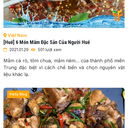
Việt Nam
[Huế] 6 Món Mắm Đặc Sản Của Người Huế
2021.01.29
501 lượt xem
Mắm cá rò, tôm chua, mắm nêm… của thành phố miền
Trung đặc biệt vì cách chế biến và chọn nguyên vật
liệu khác lạ.
freSy Blog