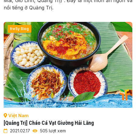
Mai, Gio Linh, Quảng Trị) . Đây là một món ăn ngon và
nổi tiếng ở Quảng Trị.
freSy Blog
Việt Nam
[Quảng Trị] Cháo Cá Vạt Giường Hải Lăng
2021.02.17
505 lượt xem