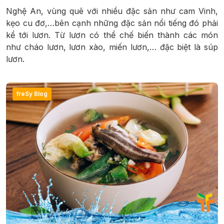
Nghệ An, vùng quê với nhiều đặc sản như cam Vinh,
kẹo cu đơ,…bên cạnh những đặc sản nổi tiếng đó phải
kể tới lươn. Từ lươn có thể chế biến thành các món
như cháo lươn, lươn xào, miến lươn,… đặc biệt là súp
lươn.
freSy Blog