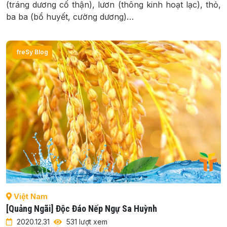
(tráng dương cố thận), lươn (thông kinh hoạt lạc), thỏ,
ba ba (bổ huyết, cường dương)…
freSy Blog
Việt Nam
[Quảng Ngãi] Độc Đáo Nếp Ngự Sa Huỳnh
2020.12.31
531 lượt xem