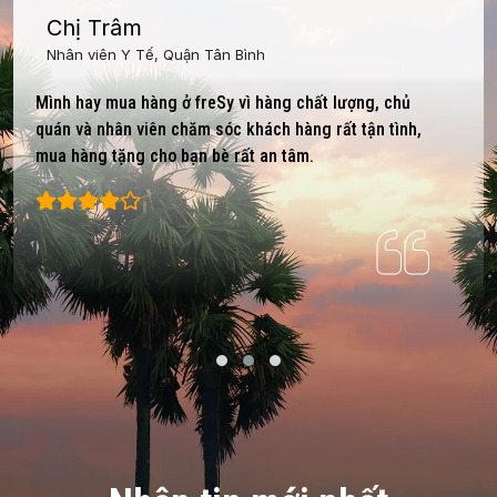
Bác Lan Anh,
Thảo Điền, Quận 2
Trước mấy lần mua hàng để biếu Tết, sau những
người được biếu khen ngon nên năm nào cũng đặt
hàng từ freSy về làm quà cho gia đình và bạn bè.