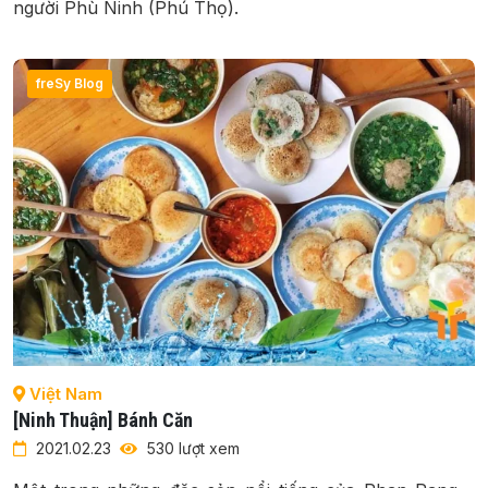
người Phù Ninh (Phú Thọ).
freSy Blog
Việt Nam
[Ninh Thuận] Bánh Căn
2021.02.23
530 lượt xem