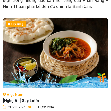
Một trong những đặc sản nổi tiếng của Phan Rang –
Ninh Thuận phải kể đến đó chính là Bánh Căn.
freSy Blog
Việt Nam
[Nghệ An] Súp Lươn
2021.02.24
551 lượt xem