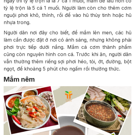
ngay thì tỷ lệ trộn là là 7 cá 1 muối, mắm để lâu hơn có
tỷ lệ trộn là 5 cá 1 muối. Người làm còn cho thêm cơm
nguội phơi khô, thính, rồi để vào hũ thủy tinh hoặc hũ
nhựa trong.
Người dân nơi đây cho biết, để mắm lên men, các hũ
làm cần được đặt ở nơi có ánh sáng, nhưng không phải
phơi trực tiếp dưới nắng. Mắm cá cơm thành phẩm
cũng còn nguyên hình con cá. Trước khi ăn, người dân
vẫn thường thêm riềng sợi phơi héo, tỏi, ớt, đường, bột
ngọt, để khoảng 5 phút cho ngấm rồi thưởng thức.
Mắm nêm