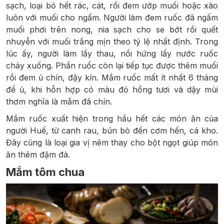
sạch, loại bỏ hết rác, cát, rồi đem ướp muối hoặc xào
luôn với muối cho ngấm. Người làm đem ruốc đã ngấm
muối phơi trên nong, nia sạch cho se bớt rồi quết
nhuyễn với muối trắng mịn theo tỷ lệ nhất định. Trong
lúc ấy, người làm lấy thau, nồi hứng lấy nước ruốc
chảy xuống. Phần ruốc còn lại tiếp tục được thêm muối
rồi đem ủ chín, đậy kín. Mắm ruốc mất ít nhất 6 tháng
để ủ, khi hỗn hợp có màu đỏ hồng tươi và dậy mùi
thơm nghĩa là mắm đã chín.
Mắm ruốc xuất hiện trong hầu hết các món ăn của
người Huế, từ canh rau, bún bò đến cơm hến, cá kho.
Đây cũng là loại gia vị nêm thay cho bột ngọt giúp món
ăn thêm đậm đà.
Mắm tôm chua