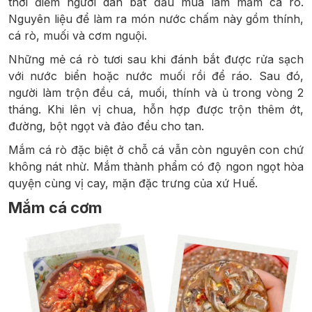
thời điểm người dân bắt đầu mùa làm mắm cá rò.
Nguyên liệu để làm ra món nước chấm này gồm thính,
cá rò, muối và cơm nguội.
Những mẻ cá rò tươi sau khi đánh bắt được rửa sạch
với nước biển hoặc nước muối rồi để ráo. Sau đó,
người làm trộn đều cá, muối, thính và ủ trong vòng 2
tháng. Khi lên vị chua, hỗn hợp được trộn thêm ớt,
đường, bột ngọt và đảo đều cho tan.
Mắm cá rò đặc biệt ở chỗ cá vẫn còn nguyên con chứ
không nát nhừ. Mắm thành phẩm có độ ngon ngọt hòa
quyện cùng vị cay, mặn đặc trưng của xứ Huế.
Mắm cá cơm