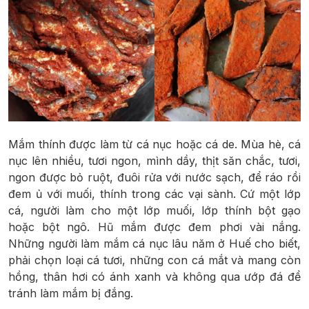
Mắm thính được làm từ cá nục hoặc cá de. Mùa hè, cá
nục lên nhiều, tươi ngon, mình dầy, thịt săn chắc, tươi,
ngon được bỏ ruột, đuôi rửa với nước sạch, để ráo rồi
đem ủ với muối, thính trong các vại sành. Cứ một lớp
cá, người làm cho một lớp muối, lớp thính bột gạo
hoặc bột ngô. Hũ mắm được đem phơi vài nắng.
Những người làm mắm cá nục lâu năm ở Huế cho biết,
phải chọn loại cá tươi, những con cá mắt và mang còn
hồng, thân hơi có ánh xanh và không qua ướp đá để
tránh làm mắm bị đắng.