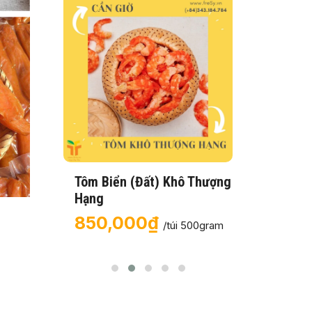
Tôm Biển (Đất) Khô Thượng
Khô Cá
Hạng
80,
850,000₫
g (Con
/túi 500gram