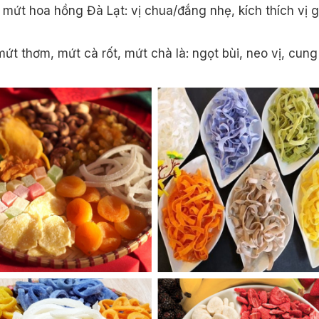
 mứt hoa hồng Đà Lạt: vị chua/đắng nhẹ, kích thích vị g
mứt thơm, mứt cà rốt, mứt chà là: ngọt bùi, neo vị, cun