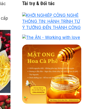
Tài trợ & Đối tác
iác
g cấp