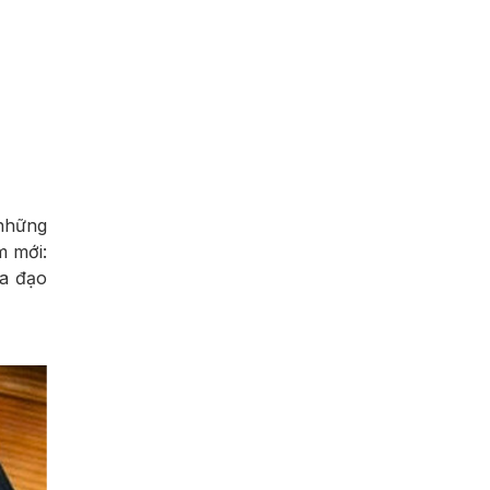
 những
m mới:
ia đạo