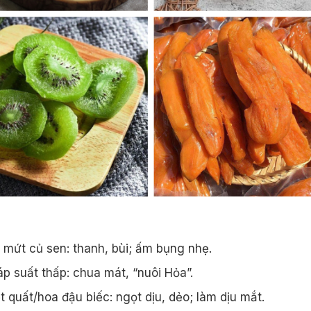
á Thu Ảo Muối Ớt 1 Nắng
Cá Dứa 1 Nắng THIÊN
NHIÊN
130,000₫
/túi 500gram
1,000,000₫
/1k
(từ 0.8 – 1.1kg))
, mứt củ sen: thanh, bùi; ấm bụng nhẹ.
áp suất thấp: chua mát, “nuôi Hỏa”.
t quất/hoa đậu biếc: ngọt dịu, dẻo; làm dịu mắt.