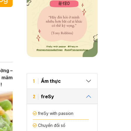
ường –
để mâm
Ẩm thực
1
!
freSy
2
freSy with passion
Chuyển đổi số