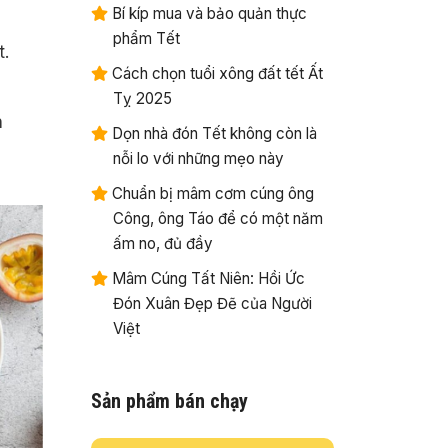
Bí kíp mua và bảo quản thực
phẩm Tết
t.
Cách chọn tuổi xông đất tết Ất
Tỵ 2025
n
Dọn nhà đón Tết không còn là
nỗi lo với những mẹo này
Chuẩn bị mâm cơm cúng ông
Công, ông Táo để có một năm
ấm no, đủ đầy
Mâm Cúng Tất Niên: Hồi Ức
Đón Xuân Đẹp Đẽ của Người
Việt
Sản phẩm bán chạy