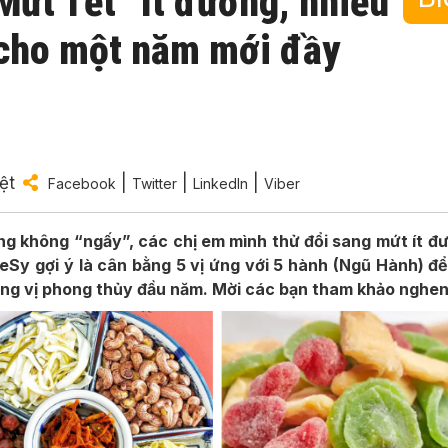
t Tết “ít đường, nhiều
h cho một năm mới đầy
n
ệt
|
|
|
Facebook
Twitter
LinkedIn
Viber
g không “ngấy”, các chị em mình thử đổi sang mứt ít đ
freSy gợi ý là cân bằng 5 vị ứng với 5 hành (Ngũ Hành) 
ong vị phong thủy đầu năm. Mời các bạn tham khảo nghen