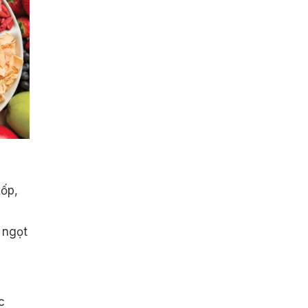
xốp,
 ngọt
c