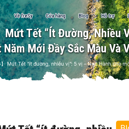
Về freSy
Cửa hàng
Blog
Hỗ trợ
ứt Tết “ít Đường, Nhiều Vị
 Năm Mới Đầy Sắc Màu Và 
 Mứt Tết “ít đường, nhiều vị”: 5 vị – Ngũ Hành cho m
Bl