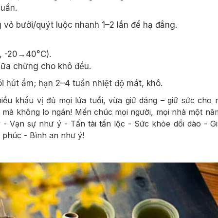
huẩn.
g vỏ bưởi/quýt luộc nhanh 1–2 lần để hạ đắng.
ờ, -20→40°C).
giữa chừng cho khô đều.
ói hút ẩm; hạn 2–4 tuần nhiệt độ mát, khô.
iều khẩu vị đủ mọi lứa tuổi, vừa giữ dáng – giữ sức cho
vui mà không lo ngán! Mến chúc mọi người, mọi nhà một nă
- Vạn sự như ý - Tấn tài tấn lộc - Sức khỏe dồi dào - G
 phúc - Bình an như ý!