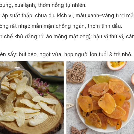
 bụng, xua lạnh, thơm nồng tự nhiên.
 áp suất thấp: chua dịu kích vị, màu xanh–vàng tươi mắ
ờng rất nhạt: mằn mặn chống ngán, thơm tinh dầu.
ơ chế khử đắng rồi áo mỏng mật ong): hậu vị thú vị, câ
ên sấy: bùi béo, ngọt vừa, hợp người lớn tuổi & trẻ nhỏ.