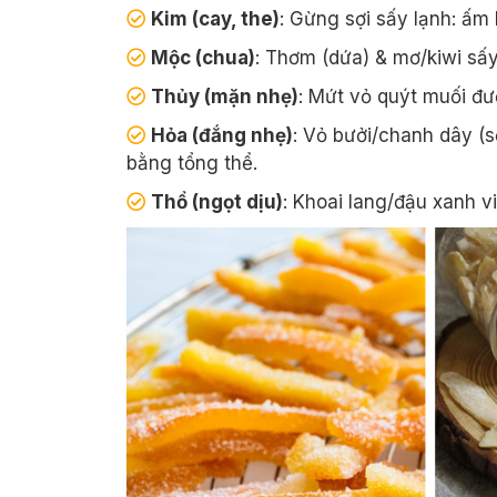
Kim (cay, the)
: Gừng sợi sấy lạnh: ấm
Mộc (chua)
: Thơm (dứa) & mơ/kiwi sấy
Thủy (mặn nhẹ)
: Mứt vỏ quýt muối đư
Hỏa (đắng nhẹ)
: Vỏ bưởi/chanh dây (s
bằng tổng thể.
Thổ (ngọt dịu)
: Khoai lang/đậu xanh vi