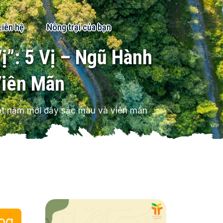
Liên hệ
Nông trại của bạn
”: 5 Vị – Ngũ Hành
Viên Mãn
ột năm mới đầy sắc màu và viên mãn
og