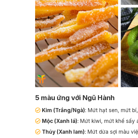
g Muối Ớt
Lạp Xưởng Tôm Biển
C
180,000₫
úi 500gram
/túi 500gram
5 màu ứng với Ngũ Hành
Kim (Trắng/Ngà)
: Mứt hạt sen, mứt bí
Mộc (Xanh lá)
: Mứt kiwi, mứt khế sấy 
Thủy (Xanh lam)
: Mứt dừa sợi màu việ