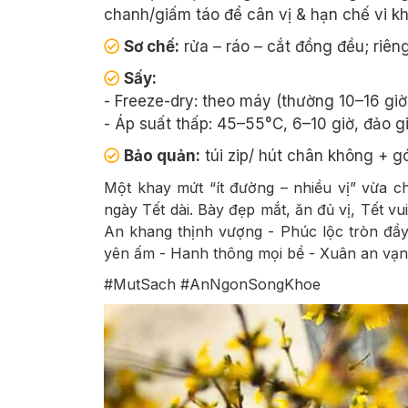
chanh/giấm táo để cân vị & hạn chế vi k
Sơ chế:
rửa – ráo – cắt đồng đều; riên
Sấy:
- Freeze-dry: theo máy (thường 10–16 gi
- Áp suất thấp: 45–55°C, 6–10 giờ, đảo 
Bảo quản:
túi zip/ hút chân không + g
Một khay mứt “ít đường – nhiều vị” vừa ch
ngày Tết dài. Bày đẹp mắt, ăn đủ vị, Tết 
An khang thịnh vượng - Phúc lộc tròn đầy 
yên ấm - Hanh thông mọi bề - Xuân an vạn
#MutSach #AnNgonSongKhoe