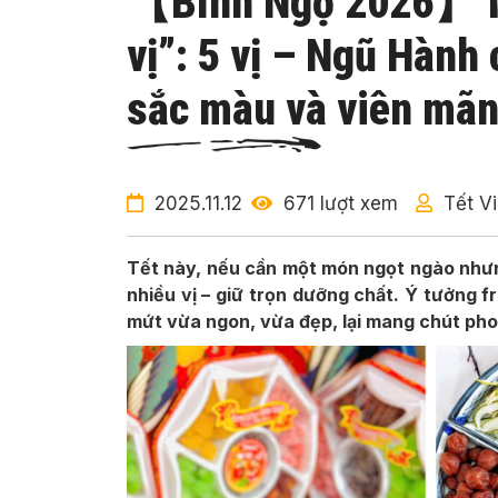
【Bính Ngọ 2026】 Mứ
vị”: 5 vị – Ngũ Hàn
sắc màu và viên mã
2025.11.12
671 lượt xem
Tết Vi
Tết này, nếu cần một món ngọt ngào nhưn
nhiều vị – giữ trọn dưỡng chất. Ý tưởng 
mứt vừa ngon, vừa đẹp, lại mang chút ph