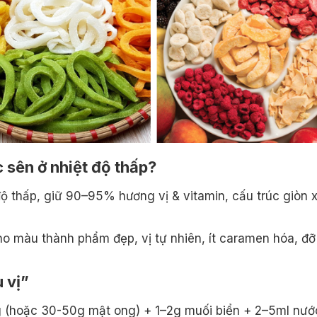
c sên ở nhiệt độ thấp?
 độ thấp, giữ 90–95% hương vị & vitamin, cấu trúc giòn 
cho màu thành phẩm đẹp, vị tự nhiên, ít caramen hóa, đỡ
 vị”
 (hoặc 30-50g mật ong) + 1–2g muối biển + 2–5ml nướ