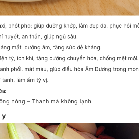
nxi, phốt pho; giúp dưỡng khớp, làm đẹp da, phục hồi m
khí huyết, an thần, giúp ngủ sâu.
, sáng mắt, dưỡng âm, tăng sức đề kháng.
iện tỳ, ích khí, tăng cường chuyển hóa, chống mệt mỏi.
thanh phổi, mát máu, giúp điều hòa Âm Dương trong món
rừ tanh, làm ấm tỳ vị.
òa:
ông nóng – Thanh mà không lạnh.
 y