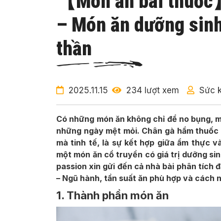
【Món ăn bài thuốc
– Món ăn dưỡng sinh
thần
2025.11.15
234 lượt xem
Sức 
Có những món ăn không chỉ để no bụng, m
những ngày mệt mỏi. Chân gà hầm thuốc b
mà tinh tế, là sự kết hợp giữa ẩm thực 
một món ăn cổ truyền có giá trị dưỡng sinh
passion xin gửi đến cả nhà bài phân tích 
– Ngũ hành, tần suất ăn phù hợp và cách 
1. Thành phần món ăn