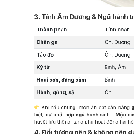
3. Tính Âm Dương & Ngũ hành t
Thành phần
Tính chất
Chân gà
Ôn, Dương
Táo đỏ
Ôn, Dương
Kỷ tử
Bình, Âm
Hoài sơn, đẳng sâm
Bình
Hành, gừng, sả
Ôn
Khi nấu chung, món ăn đạt cân bằng
g
biệt,
sự phối hợp ngũ hành sinh – Mộc si
huyết lưu thông, tạng phủ hoạt động hài hò
4. Đối tượng nên & không nên 