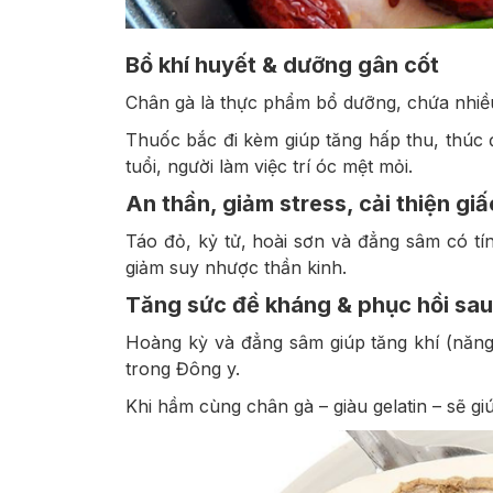
Bổ khí huyết & dưỡng gân cốt
Chân gà là thực phẩm bổ dưỡng, chứa nhiều 
Thuốc bắc đi kèm giúp tăng hấp thu, thúc đ
tuổi, người làm việc trí óc mệt mỏi.
An thần, giảm stress, cải thiện gi
Táo đỏ, kỷ tử, hoài sơn và đẳng sâm có tí
giảm suy nhược thần kinh.
Tăng sức đề kháng & phục hồi sa
Hoàng kỳ và đẳng sâm giúp tăng khí (năng 
trong Đông y.
Khi hầm cùng chân gà – giàu gelatin – sẽ g