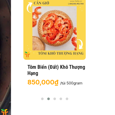
Tôm Biển (Đất) Khô Thượng
Khô Cá
Hạng
80,
850,000₫
g (Con
/túi 500gram