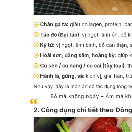
Chân gà ta:
giàu collagen, protein, ca
Táo đỏ (Đại táo):
vị ngọt, tính ôn, bổ 
Kỷ tử:
vị ngọt, tính bình, bổ can thận
Hoài sơn, đẳng sâm, hoàng kỳ:
giúp k
Củ sen / củ năng / củ cải (tùy loại)
: 
Hành lá, gừng, sả
: kích vị, giải hàn, t
Như vậy, đây là món ăn có tác dụng tổng h
Bổ mà không ngấy – Ấm mà kh
2. Công dụng chi tiết theo Đông