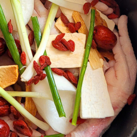
á Thu Ảo Muối Ớt 1 Nắng
Cá Dứa 1 Nắng THIÊN
NHIÊN
130,000₫
/túi 500gram
1,000,000₫
/1k
(từ 0.8 – 1.1kg))