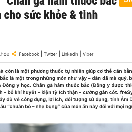
】Chân gà hầm thuốc bắc
 cho sức khỏe & tinh
khỏe
|
|
|
Facebook
Twitter
LinkedIn
Viber
à còn là một phương thuốc tự nhiên giúp cơ thể cân bằ
ắc là một trong những món như vậy – dân dã mà quý, b
và Đông y học. Chân gà hầm thuốc bắc (Đông y dược thi
 – bổ khí huyết – kiện tỳ ích thận – cường gân cốt. freS
đầy đủ về công dụng, lợi ích, đối tượng sử dụng, tính Âm
nấu “chuẩn bổ – nhẹ bụng” của món ăn này đối với mọi ng