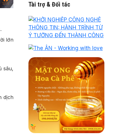
Tài trợ & Đối tác
.
ời lớn
ủ sâu,
n dịch