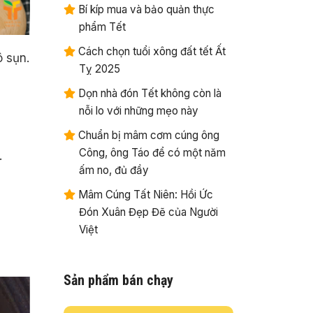
Bí kíp mua và bảo quản thực
phẩm Tết
Cách chọn tuổi xông đất tết Ất
ô sụn.
Tỵ 2025
Dọn nhà đón Tết không còn là
nỗi lo với những mẹo này
Chuẩn bị mâm cơm cúng ông
Công, ông Táo để có một năm
.
ấm no, đủ đầy
Mâm Cúng Tất Niên: Hồi Ức
Đón Xuân Đẹp Đẽ của Người
Việt
Sản phẩm bán chạy