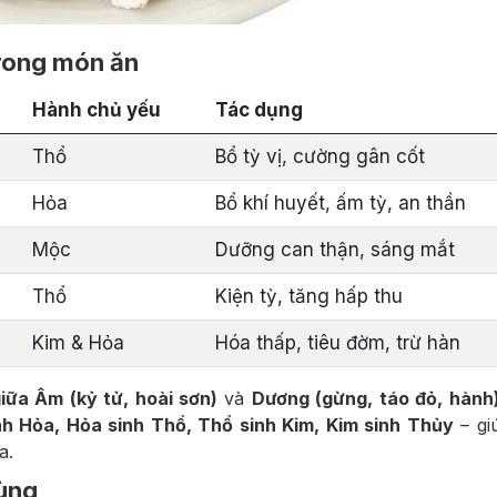
rong món ăn
Hành chủ yếu
Tác dụng
Thổ
Bổ tỳ vị, cường gân cốt
Hỏa
Bổ khí huyết, ấm tỳ, an thần
Mộc
Dưỡng can thận, sáng mắt
Thổ
Kiện tỳ, tăng hấp thu
Kim & Hỏa
Hóa thấp, tiêu đờm, trừ hàn
iữa Âm (kỷ tử, hoài sơn)
và
Dương (gừng, táo đỏ, hành
nh Hỏa, Hỏa sinh Thổ, Thổ sinh Kim, Kim sinh Thủy
– gi
a.
dùng