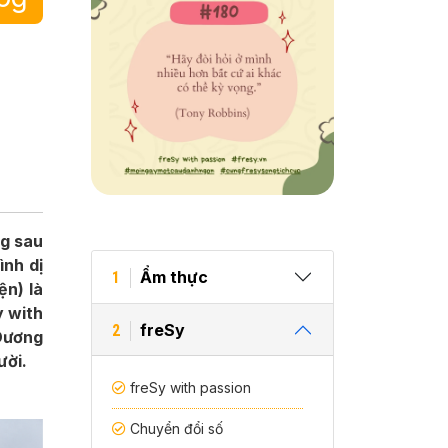
ng sau
ình dị
Ẩm thực
1
ện) là
y with
freSy
2
 Dương
ười.
freSy with passion
Chuyển đổi số