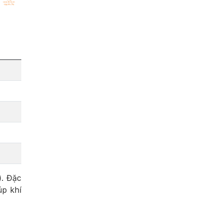
)
. Đặc
úp khí