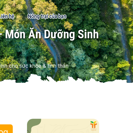
Liên hệ
Nông trại của bạn
 Món Ăn Dưỡng Sinh
h cho sức khỏe & tinh thần
og