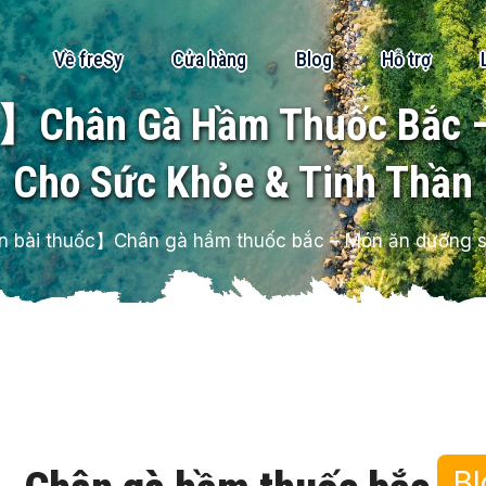
Về freSy
Cửa hàng
Blog
Hỗ trợ
】Chân Gà Hầm Thuốc Bắc –
Cho Sức Khỏe & Tinh Thần
 bài thuốc】Chân gà hầm thuốc bắc – Món ăn dưỡng sin
Bl