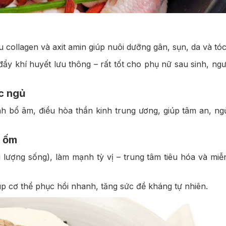
collagen và axit amin giúp nuôi dưỡng gân, sụn, da và tóc
ẩy khí huyết lưu thông – rất tốt cho phụ nữ sau sinh, ngư
ấc ngủ
nh bổ âm, điều hòa thần kinh trung ương, giúp tâm an, ng
u ốm
lượng sống), làm mạnh tỳ vị – trung tâm tiêu hóa và miễ
iúp cơ thể phục hồi nhanh, tăng sức đề kháng tự nhiên.