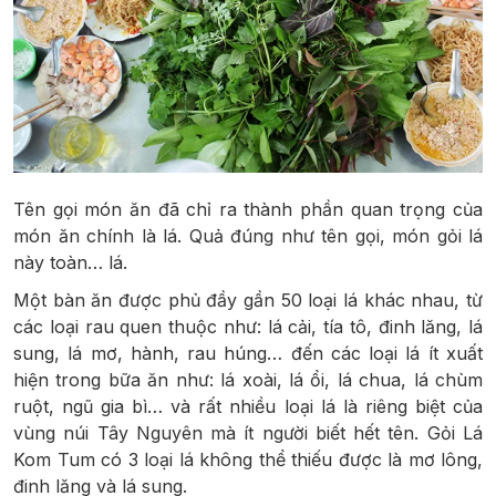
Tên gọi món ăn đã chỉ ra thành phần quan trọng của
món ăn chính là lá. Quả đúng như tên gọi, món gỏi lá
này toàn… lá.
Một bàn ăn được phủ đầy gần 50 loại lá khác nhau, từ
các loại rau quen thuộc như: lá cải, tía tô, đinh lăng, lá
sung, lá mơ, hành, rau húng… đến các loại lá ít xuất
hiện trong bữa ăn như: lá xoài, lá ổi, lá chua, lá chùm
ruột, ngũ gia bì… và rất nhiều loại lá là riêng biệt của
vùng núi Tây Nguyên mà ít người biết hết tên. Gỏi Lá
Kom Tum có 3 loại lá không thể thiếu được là mơ lông,
đinh lăng và lá sung.