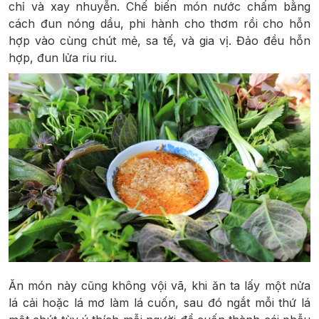
chỉ và xay nhuyễn. Chế biến món nước chấm bằng
cách đun nóng dầu, phi hành cho thơm rồi cho hỗn
hợp vào cùng chút mẻ, sa tế, và gia vị. Đảo đều hỗn
hợp, đun lửa riu riu.
Ăn món này cũng không vội vã, khi ăn ta lấy một nửa
lá cải hoặc lá mơ làm lá cuốn, sau đó ngắt mỗi thứ lá