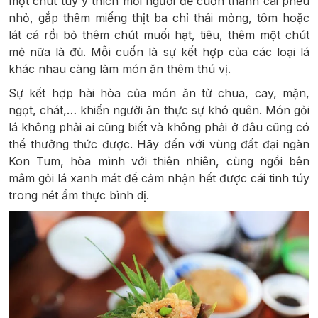
một chút tùy ý thích mỗi người để cuốn thành cái phễu
nhỏ, gắp thêm miếng thịt ba chỉ thái mỏng, tôm hoặc
lát cá rồi bỏ thêm chút muối hạt, tiêu, thêm một chút
mẻ nữa là đủ. Mỗi cuốn là sự kết hợp của các loại lá
khác nhau càng làm món ăn thêm thú vị.
Sự kết hợp hài hòa của món ăn từ chua, cay, mặn,
ngọt, chát,… khiến người ăn thực sự khó quên. Món gỏi
lá không phải ai cũng biết và không phải ở đâu cũng có
thể thưởng thức được. Hãy đến với vùng đất đại ngàn
Kon Tum, hòa mình với thiên nhiên, cùng ngồi bên
mâm gỏi lá xanh mát để cảm nhận hết được cái tinh túy
trong nét ẩm thực bình dị.