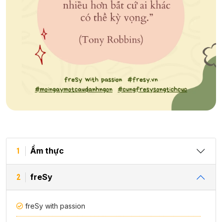
Ẩm thực
1
freSy
2
freSy with passion