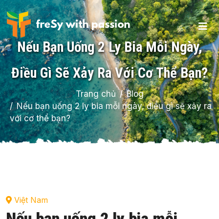
Nếu Bạn Uống 2 Ly Bia Mỗi Ngày,
Điều Gì Sẽ Xảy Ra Với Cơ Thể Bạn?
Trang chủ
Blog
Nếu bạn uống 2 ly bia mỗi ngày, điều gì sẽ xảy ra
với cơ thể bạn?
Việt Nam
Nếu bạn uống 2 ly bia mỗi