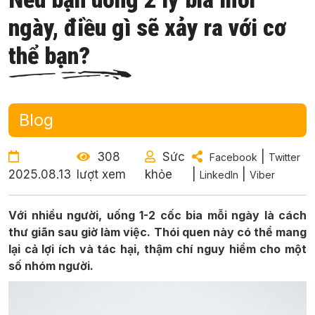
ngày, điều gì sẽ xảy ra với cơ
thể bạn?
Blog
308
Sức
|
Facebook
Twitter
2025.08.13
lượt xem
khỏe
|
|
LinkedIn
Viber
Với nhiều người, uống 1-2 cốc bia mỗi ngày là cách
thư giãn sau giờ làm việc. Thói quen này có thể mang
lại cả lợi ích và tác hại, thậm chí nguy hiểm cho một
số nhóm người.