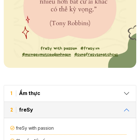
Ẩm thực
1
freSy
2
freSy with passion