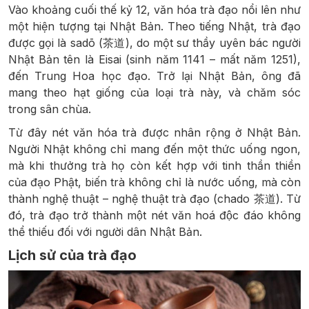
Vào khoảng cuối thế kỷ 12, văn hóa trà đạo nổi lên như
một hiện tượng tại Nhật Bản. Theo tiếng Nhật, trà đạo
được gọi là sadō (茶道), do một sư thầy uyên bác người
Nhật Bản tên là Eisai (sinh năm 1141 – mất năm 1251),
đến Trung Hoa học đạo. Trở lại Nhật Bản, ông đã
mang theo hạt giống của loại trà này, và chăm sóc
trong sân chùa.
Từ đây nét văn hóa trà được nhân rộng ở Nhật Bản.
Người Nhật không chỉ mang đến một thức uống ngon,
mà khi thưởng trà họ còn kết hợp với tinh thần thiền
của đạo Phật, biến trà không chỉ là nước uống, mà còn
thành nghệ thuật – nghệ thuật trà đạo (chado 茶道). Từ
đó, trà đạo trở thành một nét văn hoá độc đáo không
thể thiếu đối với người dân Nhật Bản.
Lịch sử của trà đạo