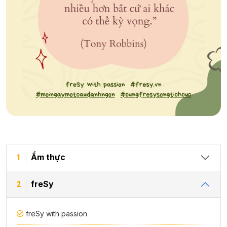
Ẩm thực
1
freSy
2
freSy with passion