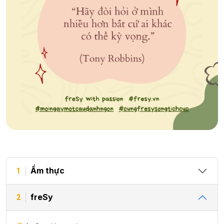
Ẩm thực
1
freSy
2