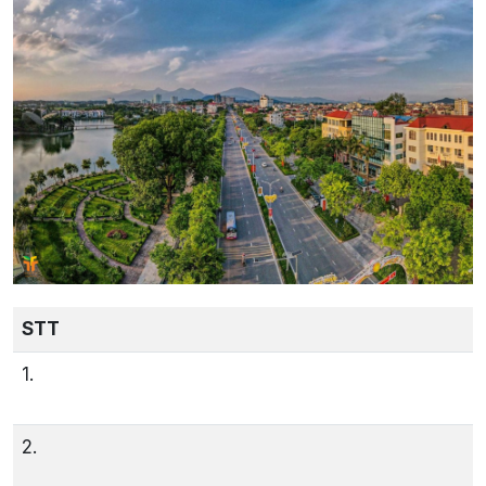
STT
1.
2.