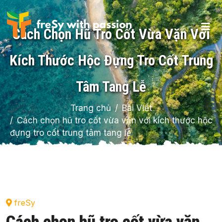
Cách Chọn Hũ Tro Cốt Vừa Vặn Với
Kích Thước Hộc Đựng Tro Cốt Trung
Tâm Tang Lễ
Trang chủ
Bài Viết
Cách chọn hũ tro cốt vừa vặn với kích thước hộc
đựng tro cốt trung tâm tang lễ
freSy
Cách chọn hũ tro cốt vừa vặn