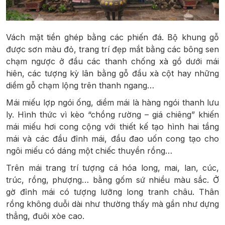
Vách mặt tiền ghép bằng các phiến đá. Bộ khung gỗ
được sơn màu đỏ, trang trí đẹp mắt bằng các bông sen
chạm ngược ở đầu các thanh chống xà gồ dưới mái
hiên, các tượng kỳ lân bằng gỗ đầu xà cột hay những
diềm gỗ chạm lộng trên thanh ngang…
Mái miếu lợp ngói ống, diềm mái là hàng ngói thanh lưu
ly. Hình thức vì kèo “chồng rường – giá chiêng” khiến
mái miếu hơi cong cộng với thiết kế tạo hình hai tầng
mái và các đầu đỉnh mái, đầu đao uốn cong tạo cho
ngôi miếu có dáng một chiếc thuyền rồng…
Trên mái trang trí tượng cá hóa long, mai, lan, cúc,
trúc, rồng, phượng… bằng gốm sứ nhiều màu sắc. Ở
gờ đỉnh mái có tượng lưỡng long tranh châu. Thân
rồng không duỗi dài như thường thấy mà gần như dựng
thẳng, đuôi xòe cao.