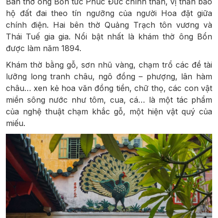
Bàn thờ ông Bổn tức Phúc Đức chính thần, vị thần bảo
hộ đất đai theo tín ngưỡng của người Hoa đặt giữa
chính điện. Hai bên thờ Quảng Trạch tôn vương và
Thái Tuế gia gia. Nổi bật nhất là khám thờ ông Bổn
được làm năm 1894.
Khám thờ bằng gỗ, sơn nhũ vàng, chạm trổ các đề tài
lưỡng long tranh châu, ngô đồng – phượng, lân hàm
châu… xen kẻ hoa văn đồng tiền, chữ thọ, các con vật
miền sông nước như tôm, cua, cá… là một tác phẩm
của nghệ thuật chạm khắc gỗ, một hiện vật quý của
miếu.