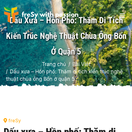
Dấu Xưa – Hồn Phố: Thăm Di Tích
Kiến Trúc Nghệ Thuật Chùa Ông Bổn
Ở Quận 5
Trang chủ
Bài Viết
Dấu xưa – Hồn phố: Thăm di tích kiến trúc nghệ
thuật chùa ông Bổn ở quận 5
freSy
Dấu xưa – Hồn phố: Thăm di