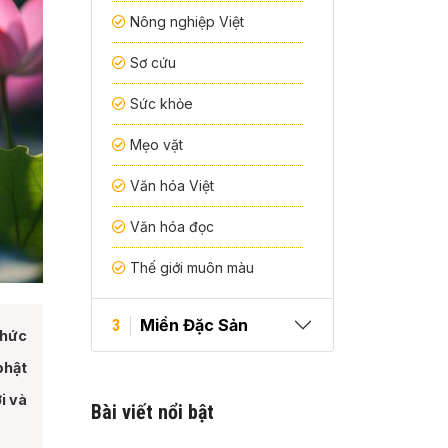
Nông nghiệp Việt
Sơ cứu
Sức khỏe
Mẹo vặt
Văn hóa Việt
Văn hóa đọc
Thế giới muôn màu
Miền Đặc Sản
3
thức
phật
i và
Bài viết nổi bật