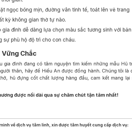
t ngọc bóng mịn, đường vân tinh tế, toát lên vẻ trang
ất kỳ không gian thờ tự nào.
 gia đình dễ dàng lựa chọn màu sắc tương sinh với bản
 sự phù hộ độ trì cho con cháu.
in Vững Chắc
u gia đình đang có tâm nguyện tìm kiếm những mẫu Hũ t
gười thân, hãy để Hiếu An được đồng hành. Chúng tôi là 
ờ, hũ đựng cốt chất lượng hàng đầu, cam kết mang lại
ương được nối dài qua sự chăm chút tận tâm nhất!
ình về dịch vụ tâm linh, xin được tâm huyết cung cấp dịch vụ: