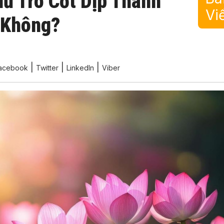
Hũ Tro Cốt Dịp Thanh
Vi
 Không?
|
|
|
acebook
Twitter
LinkedIn
Viber