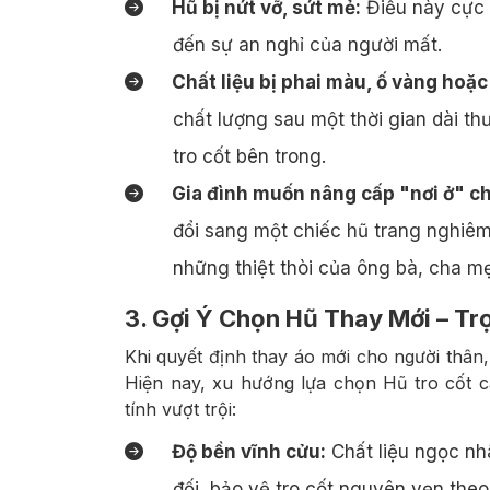
Hũ bị nứt vỡ, sứt mẻ:
Điều này cực 
đến sự an nghỉ của người mất.
Chất liệu bị phai màu, ố vàng hoặ
chất lượng sau một thời gian dài t
tro cốt bên trong.
Gia đình muốn nâng cấp "nơi ở" ch
đổi sang một chiếc hũ trang nghiêm
những thiệt thòi của ông bà, cha mẹ 
g Muối Ớt
Lạp Xưởng Tôm Biển
C
3. Gợi Ý Chọn Hũ Thay Mới – Tr
180,000₫
úi 500gram
/túi 500gram
Khi quyết định thay áo mới cho người thân,
Hiện nay, xu hướng lựa chọn Hũ tro cốt c
tính vượt trội:
Độ bền vĩnh cửu:
Chất liệu ngọc nh
đối, bảo vệ tro cốt nguyên vẹn theo 