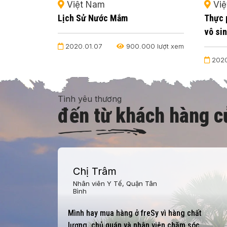
Việt Nam
Việ
n và nạn
Lịch Sử Nước Mắm
Thực 
vô si
2020.01.07
900.000 lượt xem
00 lượt xem
2020
Tình yêu thương
đến từ khách hàng c
Chị Trâm
Nhân viên Y Tế, Quận Tân
Bình
c giờ
Mình hay mua hàng ở freSy vì hàng chất
àng
lượng, chủ quán và nhân viên chăm sóc