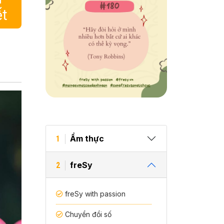
ết
Ẩm thực
1
freSy
2
freSy with passion
Chuyển đổi số