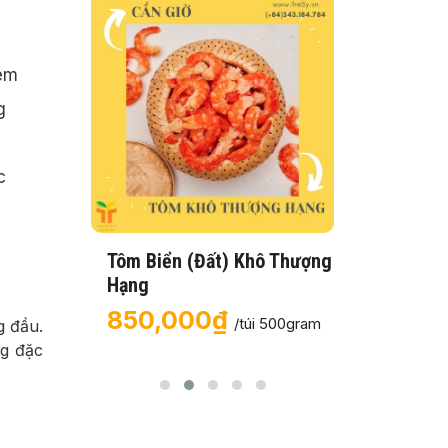
kém
g
c
Tôm Biển (Đất) Khô Thượng
Khô Cá
Hạng
80,
850,000₫
g (Con
/túi 500gram
g đầu.
ng đặc