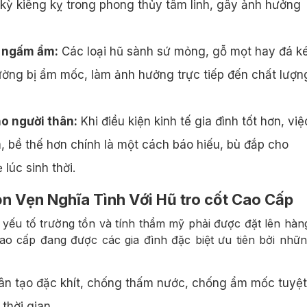
kỳ kiêng kỵ trong phong thủy tâm linh, gây ảnh hưởng
c ngấm ẩm:
Các loại hũ sành sứ mỏng, gỗ mọt hay đá 
hường bị ẩm mốc, làm ảnh hưởng trực tiếp đến chất lượn
o người thân:
Khi điều kiện kinh tế gia đình tốt hơn, việ
, bề thế hơn chính là một cách báo hiếu, bù đắp cho
lúc sinh thời.
á Thu Ảo Muối Ớt 1 Nắng
Cá Dứa 1 Nắng THIÊN
NHIÊN
ọn Vẹn Nghĩa Tình Với Hũ tro cốt Cao Cấp
130,000₫
/túi 500gram
1,000,000₫
/1k
 yếu tố trường tồn và tính thẩm mỹ phải được đặt lên hàn
ao cấp đang được các gia đình đặc biệt ưu tiên bởi nhữ
(từ 0.8 – 1.1kg))
ân tạo đặc khít, chống thấm nước, chống ẩm mốc tuyệt
thời gian.