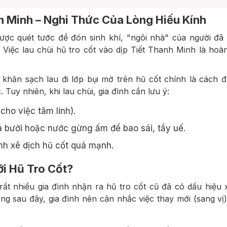
nh Minh – Nghi Thức Của Lòng Hiếu Kính
ợc quét tước để đón sinh khí, "ngôi nhà" của người đã
 Việc lau chùi hũ tro cốt vào dịp Tiết Thanh Minh là hoà
khăn sạch lau đi lớp bụi mờ trên hũ cốt chính là cách 
 Tuy nhiên, khi lau chùi, gia đình cần lưu ý:
ho việc tâm linh).
 bưởi hoặc nước gừng ấm để bao sái, tẩy uế.
nh xê dịch hũ cốt quá mạnh.
ới Hũ Tro Cốt?
rất nhiều gia đình nhận ra hũ tro cốt cũ đã có dấu hiệu
ng sau đây, gia đình nên cân nhắc việc thay mới (sang vị