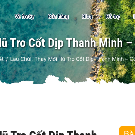
Về freSy
Cửa hàng
Blog
Hỗ trợ
Hũ Tro Cốt Dịp Thanh Minh –
ết
Lau Chùi, Thay Mới Hũ Tro Cốt Dịp Thanh Minh – C
Bà