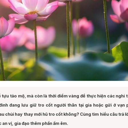
 tựu tảo mộ, mà còn là thời điểm vàng để thực hiện các nghi 
đình đang lưu giữ tro cốt người thân tại gia hoặc gửi ở vạn 
au chùi hay thay mới hũ tro cốt không? Cùng tìm hiểu câu trả lờ
c an vị, gia đạo thêm phần ấm êm.