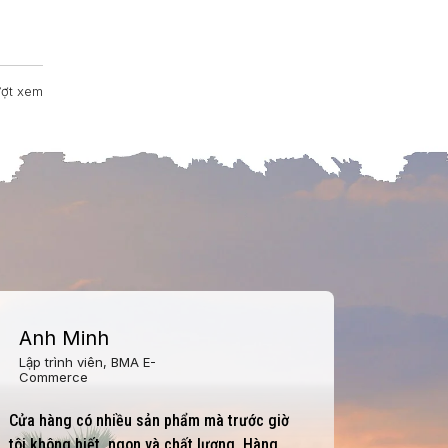
Việt Nam
Thực phẩm biến đổi gien và nạn
vô sinh
ợt xem
2020.02.03
1.000.000 lượt xem
Anh Minh
Chị 
Lập trình viên, BMA E-
Nhân v
Commerce
Bình
Cửa hàng có nhiều sản phẩm mà trước giờ
Mình ha
tôi không biết, ngon và chất lượng. Hàng
lượng, 