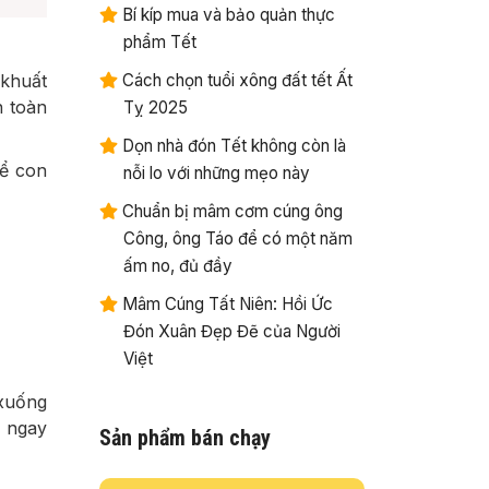
Bí kíp mua và bảo quản thực
phẩm Tết
 khuất
Cách chọn tuổi xông đất tết Ất
n toàn
Tỵ 2025
Dọn nhà đón Tết không còn là
để con
nỗi lo với những mẹo này
Chuẩn bị mâm cơm cúng ông
Công, ông Táo để có một năm
ấm no, đủ đầy
Mâm Cúng Tất Niên: Hồi Ức
Đón Xuân Đẹp Đẽ của Người
Việt
 xuống
) ngay
Sản phẩm bán chạy