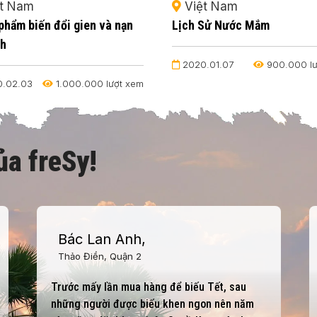
t Nam
Việt Nam
phẩm biến đổi gien và nạn
Lịch Sử Nước Mắm
nh
2020.01.07
900.000 lư
.02.03
1.000.000 lượt xem
ủa freSy!
Bác Lan Anh,
Thảo Điền, Quận 2
Trước mấy lần mua hàng để biếu Tết, sau
những người được biếu khen ngon nên năm