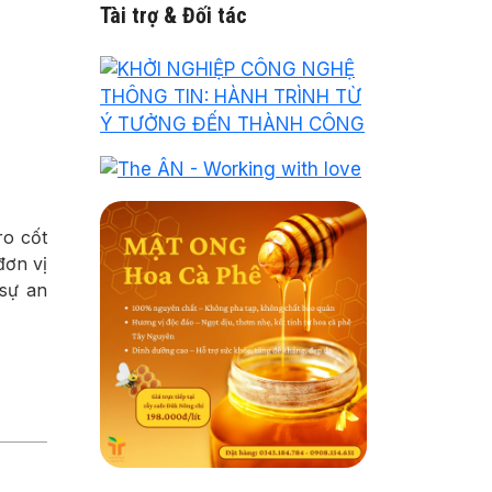
Tài trợ & Đối tác
ro cốt
đơn vị
 sự an