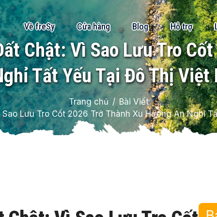
Về freSy
Cửa hàng
Blog
Hỗ trợ
ất Chật: Vì Sao Lưu Tro Cố
ghỉ Tất Yếu Tại Đô Thị Việ
Trang chủ
Bài Viết
ì Sao Lưu Tro Cốt 2026 Trở Thành Xu Hướng An Nghỉ T
B