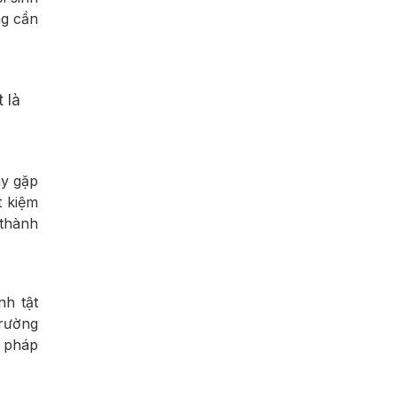
ng cần
 là
ày gặp
t kiệm
 thành
nh tật
trường
g pháp