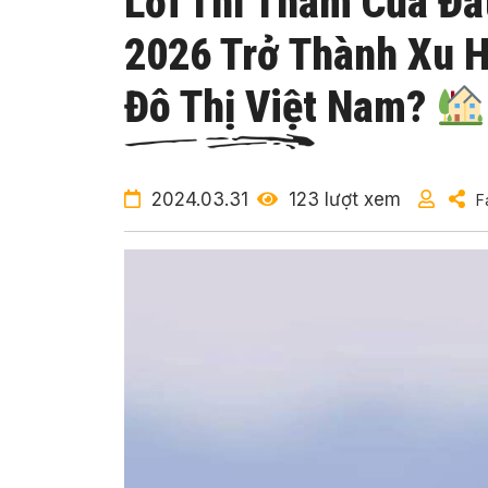
Lời Thì Thầm Của Đất
2026 Trở Thành Xu H
Đô Thị Việt Nam?
2024.03.31
123 lượt xem
F