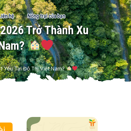
Liên hệ
Nông trại của bạn
t 2026 Trở Thành Xu
t Nam?
ất Yếu Tại Đô Thị Việt Nam?
ài