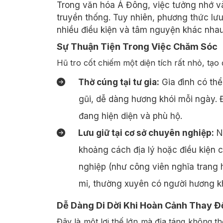
Trong văn hóa Á Đông, việc tưởng nhớ và
truyền thống. Tuy nhiên, phương thức lư
nhiều điều kiện và tâm nguyện khác nhau
Sự Thuận Tiện Trong Việc Chăm Sóc
Hũ tro cốt chiếm một diện tích rất nhỏ, tạo
Thờ cúng tại tư gia:
Gia đình có thể 
gũi, dễ dàng hương khói mỗi ngày. 
đang hiện diện và phù hộ.
Lưu giữ tại cơ sở chuyên nghiệp:
Nế
khoảng cách địa lý hoặc điều kiện c
nghiệp (như công viên nghĩa trang 
mỉ, thường xuyên có người hương khó
Dễ Dàng Di Dời Khi Hoàn Cảnh Thay Đ
Đây là một lợi thế lớn mà địa táng không t