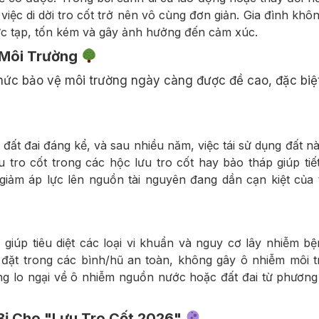
việc di dời tro cốt trở nên vô cùng đơn giản. Gia đình khô
hức tạp, tốn kém và gây ảnh hưởng đến cảm xúc.
 Môi Trường
 thức bảo vệ môi trường ngày càng được đề cao, đặc biệt
h đất đai đáng kể, và sau nhiều năm, việc tái sử dụng đất n
 tro cốt trong các hộc lưu tro cốt hay bảo tháp giúp tiế
 giảm áp lực lên nguồn tài nguyên đang dần cạn kiệt của
 giúp tiêu diệt các loại vi khuẩn và nguy cơ lây nhiễm bệ
c đặt trong các bình/hũ an toàn, không gây ô nhiễm môi 
ng lo ngại về ô nhiễm nguồn nước hoặc đất đai từ phươn
Bị Cho "Lưu Tro Cốt 2026"