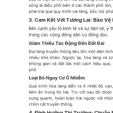
sống là điều phổ biến ở các thành phố lớn, 
phải trải qua quy trình cải táng, bốc mộ p
3. Cam Kết Với Tương Lai: Bảo Vệ
Bên cạnh yếu tố kinh tế và sự tiện lợi, ý
trong các cộng đồng dân cư đông đúc.
Giảm Thiểu Tác Động Đến Đất Đai
Địa táng truyền thống tiêu tốn một diện tíc
nhiều khó khăn. Ngược lại, hỏa táng và lưu
không gian và đất đai một cách hiệu quả,
phố.
Loại Bỏ Nguy Cơ Ô Nhiễm
Quá trình hỏa táng diễn ra ở nhiệt độ cao,
tiềm ẩn trong thi hài. Tro cốt sau đó đượ
xung quanh, hoàn toàn trái ngược với nhữ
chôn cất truyền thống.
4. Định Hướng Thị Trường: Chuẩn 