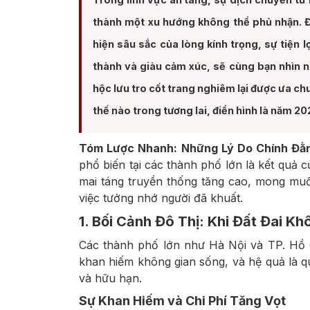
thành một xu hướng không thể phủ nhận. Đ
hiện sâu sắc của lòng kính trọng, sự tiện l
thành và giàu cảm xúc, sẽ cùng bạn nhìn n
hộc lưu tro cốt trang nghiêm lại được ưa c
thế nào trong tương lai, điển hình là năm 20
Tóm Lược Nhanh:
Những Lý Do Chính Đằ
phổ biến tại các thành phố lớn là kết quả củ
mai táng truyền thống tăng cao, mong muốn
việc tưởng nhớ người đã khuất.
1. Bối Cảnh Đô Thị: Khi Đất Đai K
Các thành phố lớn như Hà Nội và TP. Hồ C
khan hiếm không gian sống, và hệ quả là q
và hữu hạn.
Sự Khan Hiếm và Chi Phí Tăng Vọt