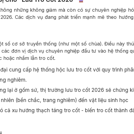
t không những không giảm mà còn có sự chuyên nghiệp h
m 2026. Các dịch vụ đang phát triển mạnh mẽ theo hướn
một số cơ sở truyền thống (như một số chùa). Điều này th
à các đơn vị dịch vụ chuyên nghiệp đầu tư vào hệ thống q
c hoặc nhầm lẫn tro cốt.
đại cung cấp hệ thống hộc lưu tro cốt với quy trình phâ
ang nghiêm.
g lại ở gốm sứ, thị trường lưu tro cốt 2026 sẽ chứng k
ự nhiên (bền chắc, trang nghiêm) đến vật liệu sinh học
có cả xu hướng thạch táng tro cốt - biến tro cốt thành đ
i