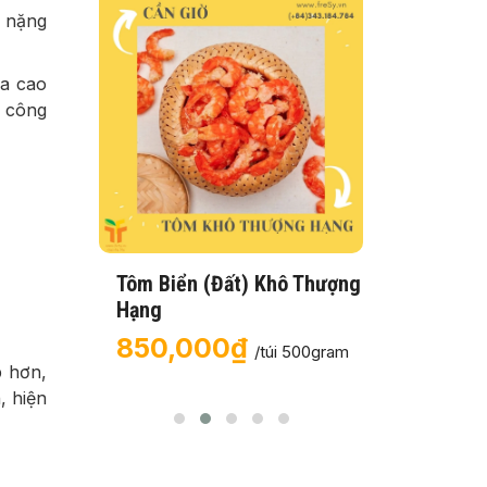
h nặng
óa cao
g công
Tôm Biển (Đất) Khô Thượng
Khô Cá
Hạng
80,
850,000₫
g (Con
/túi 500gram
p hơn,
, hiện