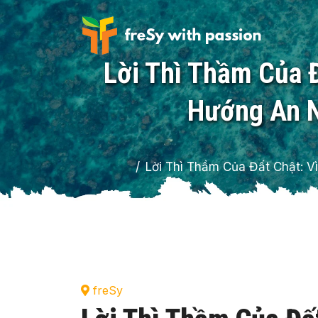
Lời Thì Thầm Của Đ
Hướng An N
Lời Thì Thầm Của Đất Chật: V
freSy