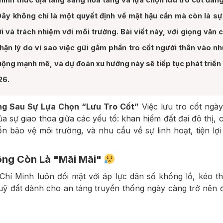
ây không chỉ là một quyết định về mặt hậu cần mà còn là sự
ợi và trách nhiệm với môi trường. Bài viết này, với giọng văn 
hận lý do vì sao việc gửi gắm phần tro cốt người thân vào n
huộng mạnh mẽ, và dự đoán xu hướng này sẽ tiếp tục phát triển
26.
ng Sau Sự Lựa Chọn “Lưu Tro Cốt”
Việc lưu tro cốt ngà
a sự giao thoa giữa các yếu tố: khan hiếm đất đai đô thị, c
 bảo vệ môi trường, và nhu cầu về sự linh hoạt, tiện lợi
hông Còn Là "Mãi Mãi"
hí Minh luôn đối mặt với áp lực dân số khổng lồ, kéo t
uỹ đất dành cho an táng truyền thống ngày càng trở nên 