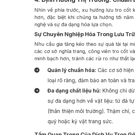
Nhìn về phía trước, xu hướng lưu tro cố
hơn, đặc biệt khi chúng ta hướng tới nă
nghệ và sự đa dạng hóa lựa chọn.
Sự Chuyên Nghiệp Hóa Trong Lưu Trữ
Nhu cầu gia tăng kéo theo sự quá tải tại 
các cơ sở nghĩa trang, công viên tro cốt v
minh bạch hơn, tránh các rủi ro như thất lạ
Quản lý chuẩn hóa:
Các cơ sở hiện 
loại rõ ràng, đảm bảo an toàn và tr
Đa dạng chất liệu hũ:
Không chỉ dừn
sự đa dạng hơn về vật liệu: từ đá t
(thân thiện môi trường). Thậm chí, 
quý hoặc kỷ vật trang sức.
Tầm Quan Trọng Của Dịch Vụ Trọn Gó