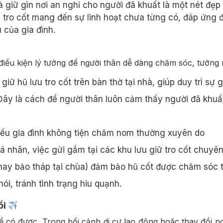
 giữ gìn nơi an nghỉ cho người đã khuất là một nét đẹp
u tro cốt mang đến sự linh hoạt chưa từng có, đáp ứng 
 của gia đình.
 điều kiện lý tưởng để người thân dễ dàng chăm sóc, tưởng
giữ hũ lưu tro cốt trên bàn thờ tại nhà, giúp duy trì sự 
Đây là cách để người thân luôn cảm thấy người đã khuấ
u gia đình không tiện chăm nom thường xuyên do
á nhân, việc gửi gắm tại các khu lưu giữ tro cốt chuyê
hay bảo tháp tại chùa) đảm bảo hũ cốt được chăm sóc t
i, tránh tình trạng hiu quạnh.
ổi
hể có được. Trong bối cảnh di cư lao động hoặc thay đổi nơ