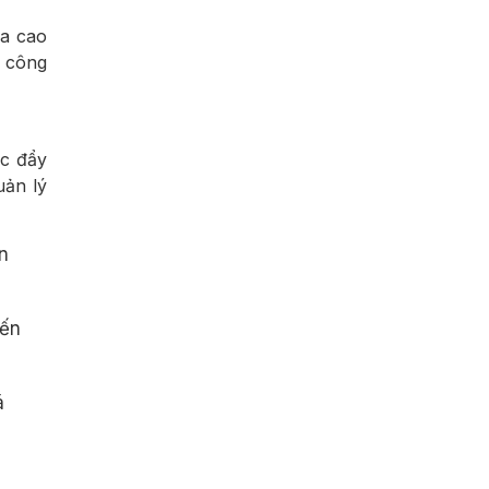
óa cao
g công
úc đẩy
uản lý
n
iến
á