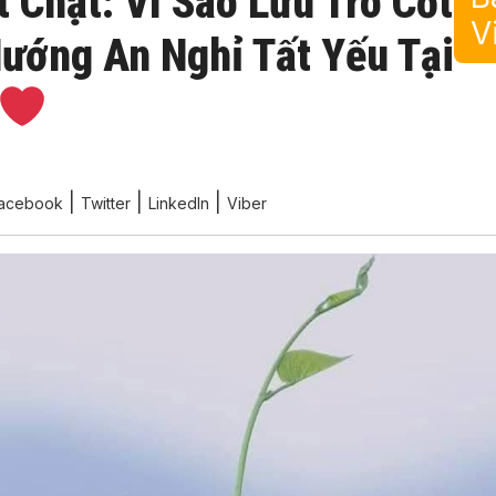
 Chật: Vì Sao Lưu Tro Cốt
V
ướng An Nghỉ Tất Yếu Tại
|
|
|
acebook
Twitter
LinkedIn
Viber