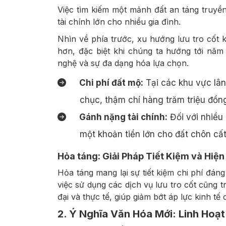
Việc tìm kiếm một mảnh đất an táng truyền
tài chính lớn cho nhiều gia đình.
Nhìn về phía trước, xu hướng lưu tro cố
hơn, đặc biệt khi chúng ta hướng tới nă
nghệ và sự đa dạng hóa lựa chọn.
Chi phí đất mộ:
Tại các khu vực lân
chục, thậm chí hàng trăm triệu đồn
Gánh nặng tài chính:
Đối với nhiều 
g Muối Ớt
Lạp Xưởng Tôm Biển
C
một khoản tiền lớn cho đất chôn cất
180,000₫
úi 500gram
/túi 500gram
Hỏa táng: Giải Pháp Tiết Kiệm và Hiện
Hỏa táng mang lại sự tiết kiệm chi phí đáng
việc sử dụng các dịch vụ lưu tro cốt cũng 
đại và thực tế, giúp giảm bớt áp lực kinh tế 
2. Ý Nghĩa Văn Hóa Mới: Linh Ho