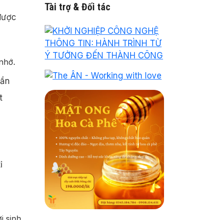
Tài trợ & Đối tác
được
 nhớ.
gần
t
n
ỉ
i sinh