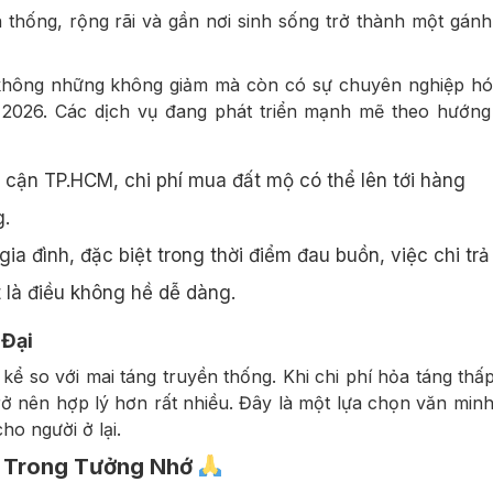
 thống, rộng rãi và gần nơi sinh sống trở thành một gán
t không những không giảm mà còn có sự chuyên nghiệp h
m 2026. Các dịch vụ đang phát triển mạnh mẽ theo hướn
 cận TP.HCM, chi phí mua đất mộ có thể lên tới hàng
g.
gia đình, đặc biệt trong thời điểm đau buồn, việc chi trả
á Thu Ảo Muối Ớt 1 Nắng
Cá Dứa 1 Nắng THIÊN
 là điều không hề dễ dàng.
NHIÊN
130,000₫
/túi 500gram
 Đại
1,000,000₫
/1k
 kể so với mai táng truyền thống. Khi chi phí hỏa táng thấ
(từ 0.8 – 1.1kg))
trở nên hợp lý hơn rất nhiều. Đây là một lựa chọn văn minh
cho người ở lại.
ạt Trong Tưởng Nhớ