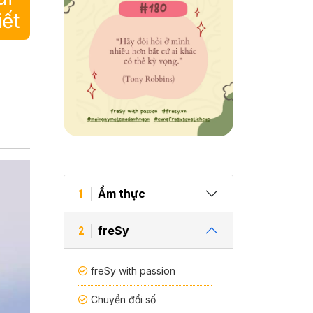
iết
Ẩm thực
1
freSy
2
freSy with passion
Chuyển đổi số