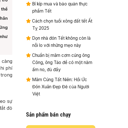
Bí kíp mua và bảo quản thực
 thể
phẩm Tết
chân
Cách chọn tuổi xông đất tết Ất
hững
Tỵ 2025
 như
Dọn nhà đón Tết không còn là
nỗi lo với những mẹo này
Chuẩn bị mâm cơm cúng ông
y càng
Công, ông Táo để có một năm
hi phí
ấm no, đủ đầy
 trong
Mâm Cúng Tất Niên: Hồi Ức
Đón Xuân Đẹp Đẽ của Người
Việt
heo sự
đắt đỏ
Sản phẩm bán chạy