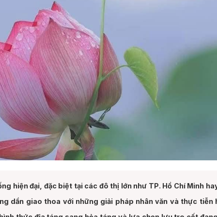
hiện đại, đặc biệt tại các đô thị lớn như TP. Hồ Chí Minh ha
ang dần giao thoa với những giải pháp nhân văn và thực tiễn 
hình thức địa táng sang hỏa táng và lựa chọn lưu tro cốt đang