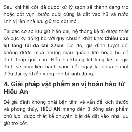
Sau khi hài cốt đã được xử lý sạch sẽ thành dạng tro
hoặc cốt vụn, bước cuối cùng là đặt vào hũ và rước
linh vị lên nhà lưu giữ tro cốt mới.
Tại các cơ sở lưu giữ hiện đại, hệ thống kệ tủ được thiết
kế cực kỳ đồng bộ với quy chuẩn khắt khe:
Chiều cao
lọt lòng tối đa chỉ 27cm
. Do đó, gia đình tuyệt đối
không được mua những mẫu quách lớn hoặc hũ có
đỉnh tháp quá cao. Nếu hũ không lọt lòng kệ tủ, gia
đình sẽ phải tiến hành sang cốt ngay tại chùa – một
điều đại kỵ khiến vong linh bị kinh động.
4. Giải pháp vật phẩm an vị hoàn hảo từ
Hiếu An
Để gia đình không phải bận tâm về vấn đề kích thước
và phong thủy,
HIẾU AN
mang đến 3 dòng sản phẩm
chủ lực, được thiết kế chuyên biệt để đặt vào nhà lưu
giữ tro cốt: