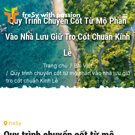
Quy Trình Chuyển Cốt Từ Mộ Phần
Vào Nhà Lưu Giữ Tro Cốt Chuẩn Kính
Lễ
Trang chủ
Bài Viết
Quy trình chuyển cốt từ mộ phần vào nhà lưu giữ
tro cốt chuẩn Kính Lễ
freSy
Quy trình chuyển cốt từ mộ