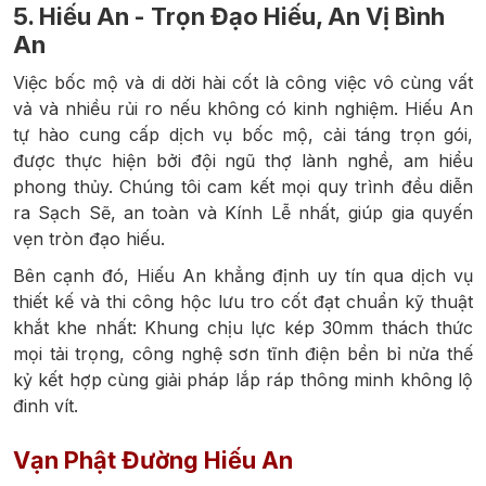
5. Hiếu An - Trọn Đạo Hiếu, An Vị Bình
An
Việc bốc mộ và di dời hài cốt là công việc vô cùng vất
vả và nhiều rủi ro nếu không có kinh nghiệm. Hiếu An
tự hào cung cấp dịch vụ bốc mộ, cải táng trọn gói,
được thực hiện bởi đội ngũ thợ lành nghề, am hiểu
phong thủy. Chúng tôi cam kết mọi quy trình đều diễn
ra Sạch Sẽ, an toàn và Kính Lễ nhất, giúp gia quyến
vẹn tròn đạo hiếu.
Bên cạnh đó, Hiếu An khẳng định uy tín qua dịch vụ
thiết kế và thi công hộc lưu tro cốt đạt chuẩn kỹ thuật
khắt khe nhất: Khung chịu lực kép 30mm thách thức
mọi tải trọng, công nghệ sơn tĩnh điện bền bỉ nửa thế
kỷ kết hợp cùng giải pháp lắp ráp thông minh không lộ
đinh vít.
Vạn Phật Đường Hiếu An