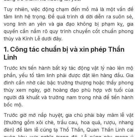
Tuy nhiên, việc động chạm đến mồ mả là một vấn đề
tâm linh hệ trọng. Để quá trình di dời diễn ra suôn sẻ,
vong linh an yên và gia đạo không bị phạm kỵ, gia
quyến cần nắm rõ quy trình chuyển cốt chuẩn phong
thủy và Kính Lễ dưới đây.
1. Công tác chuẩn bị và xin phép Thần
Linh
Trước khi tiến hành bất kỳ tác động vật lý nào lên mộ
phần, yếu tố tâm linh phải được đặt lên hàng đầu. Gia
đình cần nhờ các bậc trưởng thượng hoặc thầy phong
thủy xem ngày, giờ hoàng đạo phù hợp với tuổi của
người đã khuất và trưởng nam trong nhà để tiến hành
bốc mộ.
Trước giờ mở nắp huyệt, gia chủ phải bày mâm lễ vật
(thường gồm xôi chè, trầu cau, hoa quả, rượu, nhang
đèn) để làm lễ cúng tạ Thổ Thần, Quan Thần Linh cai
quản khu vực nghĩa trang đó. Lễ cúng này mang ý