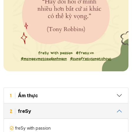
Ẩm thực
1
freSy
2
freSy with passion