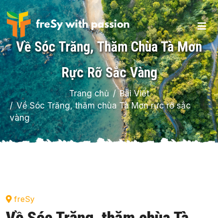
Về Sóc Trăng, Thăm Chùa Tà Mơn
Rực Rỡ Sắc Vàng
Trang chủ
Bài Viết
Về Sóc Trăng, thăm chùa Tà Mơn rực rỡ sắc
vàng
freSy
Về Sóc Trăng, thăm chùa Tà